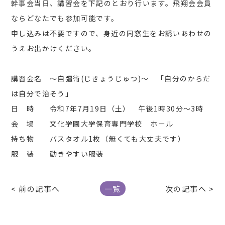
幹事会当日、講習会を下記のとおり行います。飛翔会会員
ならどなたでも参加可能です。
申し込みは不要ですので、身近の同窓生をお誘いあわせの
うえお出かけください。
講習会名 ～自彊術(じきょうじゅつ)～ 「自分のからだ
は自分で治そう」
日 時 令和7年7月19日（土） 午後1時30分～3時
会 場 文化学園大学保育専門学校 ホール
持ち物 バスタオル1枚（無くても大丈夫です）
服 装 動きやすい服装
< 前の記事へ
一覧
次の記事へ >